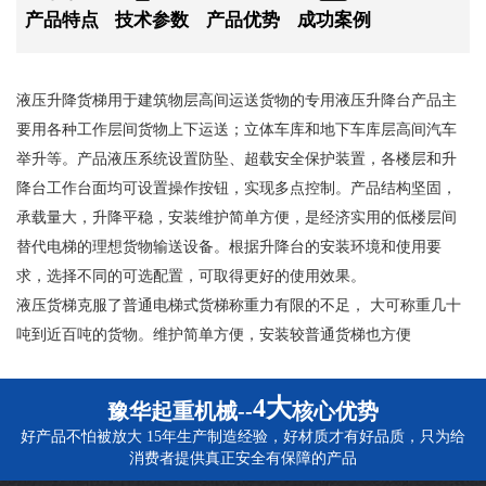
产品特点
技术参数
产品优势
成功案例
液压升降货梯用于建筑物层高间运送货物的专用液压升降台产品主
要用各种工作层间货物上下运送；立体车库和地下车库层高间汽车
举升等。产品液压系统设置防坠、超载安全保护装置，各楼层和升
降台工作台面均可设置操作按钮，实现多点控制。产品结构坚固，
承载量大，升降平稳，安装维护简单方便，是经济实用的低楼层间
替代电梯的理想货物输送设备。根据升降台的安装环境和使用要
求，选择不同的可选配置，可取得更好的使用效果。
液压货梯克服了普通电梯式货梯称重力有限的不足， 大可称重几十
吨到近百吨的货物。维护简单方便，安装较普通货梯也方便
4大
豫华起重机械--
核心优势
好产品不怕被放大 15年生产制造经验，好材质才有好品质，只为给
消费者提供真正安全有保障的产品