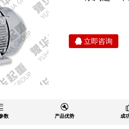
立即咨询
参数
产品优势
成