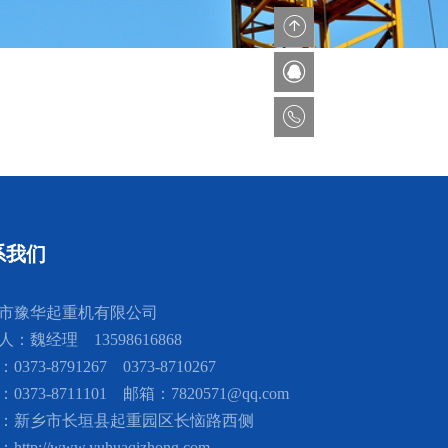
系我们
乡市豫华起重机有限公司
人：魏经理 13598616868
0373-8791267 0373-8710267
0373-8711101
邮箱：7820571@qq.com
：新乡市长垣县起重园区长恼路西侧
ttp://www.yuhuaqizhong.com