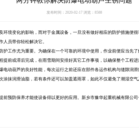
两分钟教你解决防爆电动葫芦生锈问题
发布时间：2020-02-17 浏览：8588
及环境变化的影响，而对于金属设备，一旦没有做好相应的防护措施便很
作人员带你轻松解决它。
护工作尤为重要。为确保在一个可靠的环境中使用，作业前便应当先了
程提前或滞后完成，在雨雪期间安排好其它工作事项，以确保整个工程进
电动葫芦的良好性能，每次运行之前还应在部件各运作机构与缝隙润滑
次涂抹润滑油脂，若有条件还可以加盖遮雨罩，如此不仅避免了潮湿空气
前预防保养才能使设备得以更好的应用。新乡市豫华起重机械有限公司