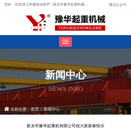
您好，欢迎进入防爆电动葫芦 - 新乡市豫华起重机械有限公司官网！
微信公众号
新闻中心
NEWS INFO
当前位置：
首页
>
新闻中心
新乡市豫华起重机有限公司祝大家新春快乐